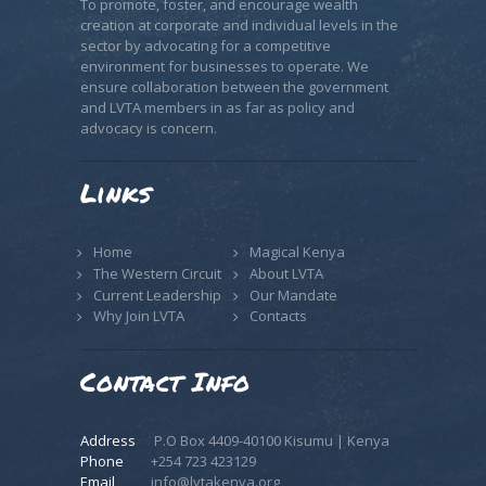
To promote, foster, and encourage wealth
creation at corporate and individual levels in the
sector by advocating for a competitive
environment for businesses to operate. We
ensure collaboration between the government
and LVTA members in as far as policy and
advocacy is concern.
Links
Home
Magical Kenya
The Western Circuit
About LVTA
Current Leadership
Our Mandate
Why Join LVTA
Contacts
Contact Info
Address
P.O Box 4409-40100 Kisumu | Kenya
Phone
+254 723 423129
Email
info@lvtakenya.org