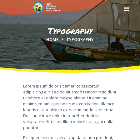
Typography
HOME
TYPOGRAPHY
HOME
ABOUT US
MEMBERSHIP
COUNTIES
MEDIA
Lorem ipsum dolor sit amet, consectetur
MAGICAL KENYA
adipisicing elit, sed do eiusmod tempor incididunt
ut labore et dolore magna aliqua. Ut enim ad
minim veniam, quis nostrud exercitation ullamco
laboris nisi ut aliquip ex ea commodo consequat.
Duis aute irure dolor in reprehenderit in
voluptate velit esse cillum dolore eu fugiat nulla
pariatur.
Excepteur sint occaecat cupidatat non proident,