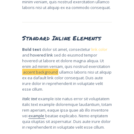
minim veniam, quis nostrud exercitation ullamco
laboris nisi ut aliquip ex ea commodo consequat.
Standard Inline Elements
Bold text
dolor sit amet, consectetur
link color
and
hovered link
sed do eiusmod tempor
hovered ut labore et dolore magna aliqua. Ut
enim ad minim veniam, quis nostrud exercitation
accent background
ullamco laboris nisi ut aliquip
ex ea dafault link color consequat. Duis aute
irure dolor in reprehenderit in voluptate velit
esse cillum.
Italic text
example iste natus error sit voluptatem
italic text example doloremque laudantium, totam
rem aperiam, eaque ipsa quae ab illo inventore
vei
example
beatae explicabo. Nemo enptatem
quia oluptas sit aspernatur. Duis aute irure dolor
in reprehenderit in voluptate velit esse cillum.